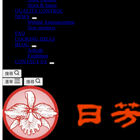
Stock & Sauce
QUALITY CONTROL
NEWS
Website Announcement
New products
FAQ
COOKING IDEAS
BLOG
Articale
Exhibition
CONTACT US
搜尋
選單
搜尋