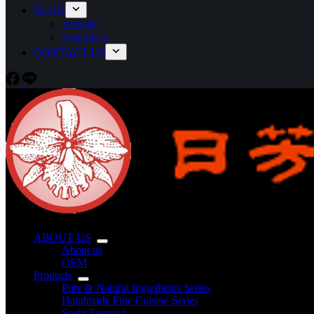
BLOG
Articale
Exhibition
CONTACT US
ABOUT US
About us
OEM
Products
Pure & Natural Ingredients Series
Handmade Fine Cuisine Series
Sushi Topping