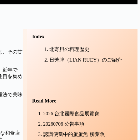
Index
北寄貝の料理歴史
は、その甘
日芳牌（LIAN RUEY）のご紹介
。近年で
注目を集め
理法で美味
Read More
2026 台北國際食品展覽會
20260706 公告事項
的な和食店
認識便當中的蛋蛋魚-柳葉魚
す。