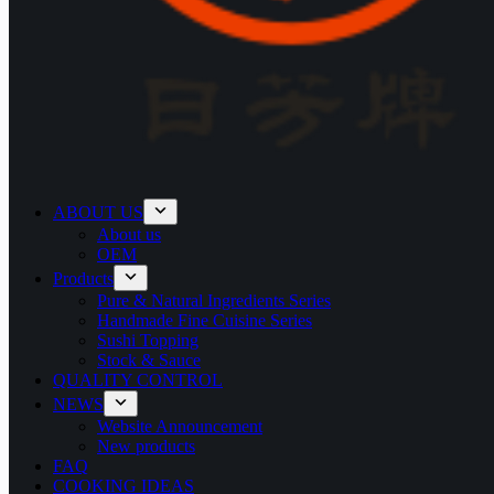
ABOUT US
About us
OEM
Products
Pure & Natural Ingredients Series
Handmade Fine Cuisine Series
Sushi Topping
Stock & Sauce
QUALITY CONTROL
NEWS
Website Announcement
New products
FAQ
COOKING IDEAS