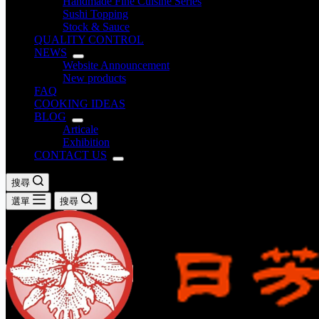
Handmade Fine Cuisine Series
Sushi Topping
Stock & Sauce
QUALITY CONTROL
NEWS
Website Announcement
New products
FAQ
COOKING IDEAS
BLOG
Articale
Exhibition
CONTACT US
搜尋
選單
搜尋