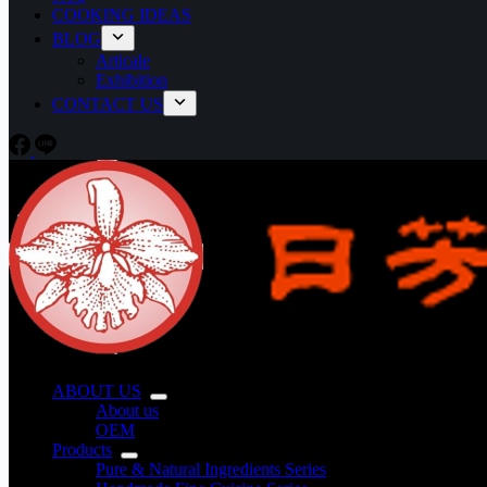
COOKING IDEAS
BLOG
Articale
Exhibition
CONTACT US
ABOUT US
About us
OEM
Products
Pure & Natural Ingredients Series