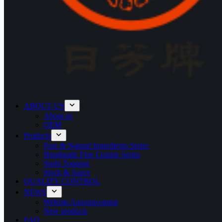
ABOUT US
About us
OEM
Products
Pure & Natural Ingredients Series
Handmade Fine Cuisine Series
Sushi Topping
Stock & Sauce
QUALITY CONTROL
NEWS
Website Announcement
New products
FAQ