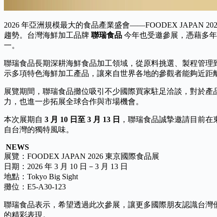
2026 年亞洲規模最大的食品產業盛會——
FOODEX JAPAN 202
趨勢。台灣海鮮加工品牌
聯瑞食品
今年也受邀參展，憑藉多年
一。
聯瑞食品長期深耕海鮮食品加工領域，從原料挑選、製程管理
示多項特色海鮮加工產品，讓來自世界各地的參觀者能夠近距
展覽期間，聯瑞食品攤位吸引不少國際買家駐足洽談，對於產
力，也進一步拓展全球合作與市場機會。
本次展期自
3 月 10 日至 3 月 13 日
，聯瑞食品誠摯邀請目前在
自台灣的獨特風味。
NEWS
展覽：
FOODEX JAPAN 2026
東京國際食品展
日期：2026 年 3 月 10 日－3 月 13 日
地點：
Tokyo Big Sight
攤位：E5-A30-123
聯瑞食品表示，希望透過此次參展，讓更多國際朋友認識台灣
的精彩表現。