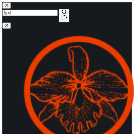
跳
至
主
找
要
不
內
到
容
符
合
的