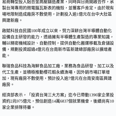
易商轉型投入鋁合金高壓鑄造產業，同時與日商開啟合作，承
製台灣專用的微電腦瓦斯表的機殼，並獲客戶肯定。由於現有
場地限制造成廠房不敷使用，計劃投入逾1億元在台中大肚區
興建新廠。
啟賦科技自民國100年成立以來，努力深耕台灣半導體自動化
設備自主研發的能力，透過擁有半導體生產製造的專業知識，
輔以精密機械設計、自動控制，提供自動化搬運移載及倉儲設
備，規劃投資超過4億元在台南新市區新建總部廠房以擴增產
能。
聯瑞食品科技為海鮮食品加工廠，業務為食品研發、加工以及
代工生產，並積極推動櫻花蝦永續漁場，因外銷市場訂單增
加，現有廠房不敷使用，預計投入逾7億元在台南安南區興建
廠房。
經濟部表示，「投資台灣三大方案」迄今已帶動1390家企業投
資約2兆975億元，預估創造14萬6837個就業機會，後續尚有10
家企業排隊待審。