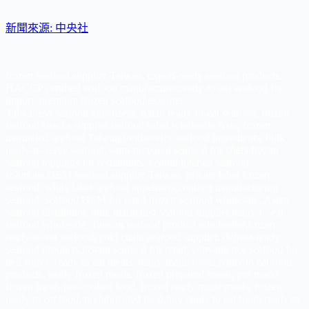
新聞來源: 中央社
frozen seafood supplier Taiwan, export-ready seafood products,
HACCP certified seafood manufacturer,ready-to-eat seafood for
import, premium frozen seafood exporter,
Taiwanese seafood appetizers, Asian ready-to-eat seafood, frozen
seafood snacks supplier,seafood salad wholesale Asia, frozen
marinated seafood Taiwan,foodservice seafood ingredients, bulk
ready-to-serve seafood, semi-prepared seafood for chefs,frozen
seafood toppings for restaurants, central kitchen seafood
solutions,OEM seafood supplier Taiwan, private label frozen
seafood, white label seafood appetizers,contract manufacturing
seafood, seafood OEM for retail,frozen seafood wholesale, Asian
seafood distributor, bulk marinated seafood supplier,ready-to-eat
seafood wholesale, Taiwan seafood product wholesaler,frozen
ready-to-eat seafood, cold chain seafood supplier, defrost-ready
seafood products,instant seafood for retail, convenience seafood for
deli stores, ready to eat meals, ready-made foods,ready to eat food
products, ready frozen meals, frozen prepared meals, pre made
frozen meals,pre-cooked food, frozen ready made meals, frozen
ready to eat food, prefabricated food,buy ready to eat food, ready to