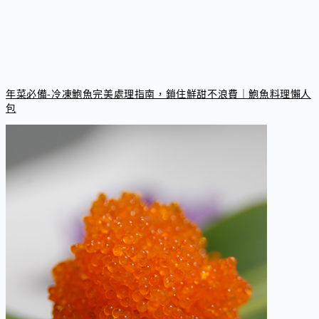
年菜必備-冷凍鮑魚完美處理指南，鎖住鮮甜不浪費｜鮑魚料理懶人
包