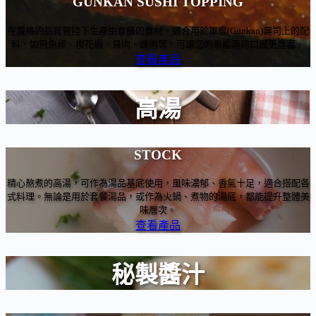
GUNKAN SUSHI TOPPING
在嚴格的品質管控下生產生食級的食材，適合用於軍艦(Gunkan)壽司上的配
料，如飛魚卵、櫻花蝦、貝肉、螺肉等，可讓您的軍艦壽司口感更豐富。
查看產品
高湯
STOCK
精心熬煮的高湯，可作為湯品基底使用，風味濃郁、香氣十足，適合搭配各
式料理。無論是用於套餐湯品，或作為火鍋、煮物的湯底，都能提升整體美
味層次。
查看產品
秘製醬汁