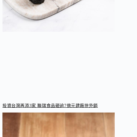
投資台灣再添3家 聯瑞食品砸逾7億元建廠拚外銷