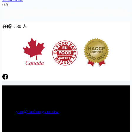
Taiwanese seafood appetizers, Asian ready-to-eat seafood, frozen seafood snacks supplier,seafood salad wholesale Asia, frozen marinated seafood Taiwan,foodservice seafood ingredients, bulk ready-to-serve
seafood, semi-prepared seafood for chefs,frozen seafood toppings for restaurants, central kitchen seafood solutions,OEM seafood supplier Taiwan, private label frozen seafood, white label seafood
appetizers,contract manufacturing seafood, seafood OEM for retail,frozen seafood wholesale, Asian seafood distributor, bulk marinated seafood supplier,ready-to-eat seafood wholesale, Taiwan seafood product
wholesaler,frozen ready-to-eat seafood, cold chain seafood supplier, defrost-ready seafood products,instant seafood for retail, convenience seafood for deli stores, ready to eat meals, ready-made foods,ready to
eat food products, ready frozen meals, frozen prepared meals, pre made frozen meals,pre-cooked food, frozen ready made meals, frozen ready to eat food, prefabricated food,buy ready to eat food, ready to eat
freezer meals, premade frozen food
在線：30 人
日芳牌 TOPPING 專家 Gunkan sushi topping specialists
電話：06-3841566 傳真：06-3841538
E-mail:
yun@lianhung.com.tw
地址：709 台南市安南區工業五路22號