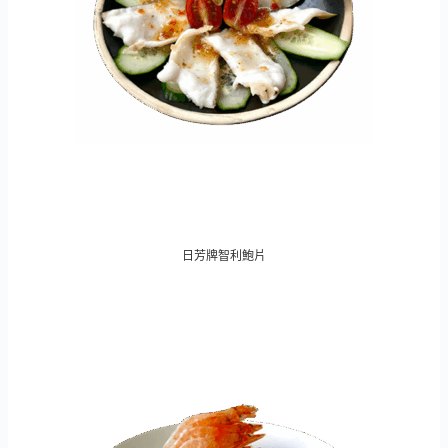
日芳牌智利鮑片