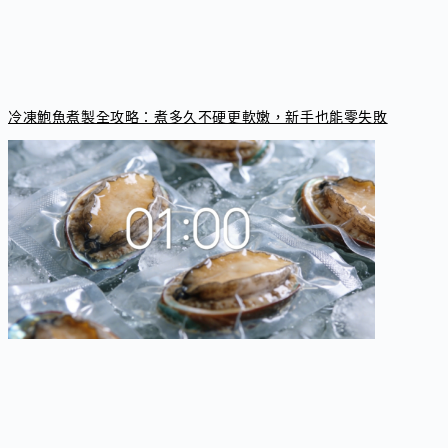
冷凍鮑魚煮製全攻略：煮多久不硬更軟嫩，新手也能零失敗