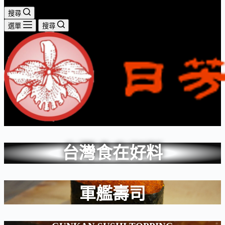
搜尋
選單
搜尋
台灣食在好料
軍艦壽司