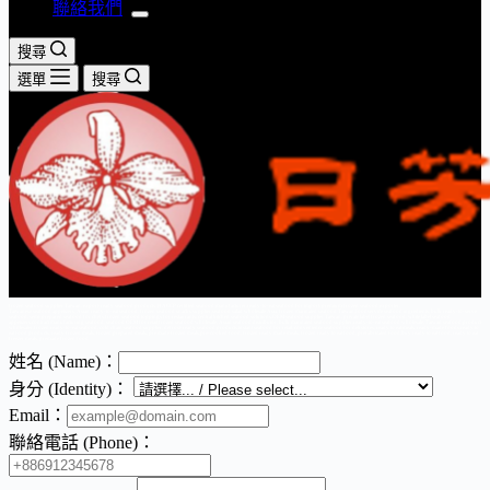
聯絡我們
搜尋
選單
搜尋
frozen seafood supplier Taiwan, export-ready seafood products, HACCP certified seafood manufacturer,ready-to-eat seafood for import, premium frozen seafood exporter,
Taiwanese seafood appetizers, Asian ready-to-eat seafood, frozen seafood snacks supplier,seafood salad wholesale Asia, frozen marinated seafood Taiwan,foodservice seafood ingredients, bulk ready-to-serve
seafood, semi-prepared seafood for chefs,frozen seafood toppings for restaurants, central kitchen seafood solutions,OEM seafood supplier Taiwan, private label frozen seafood, white label seafood
appetizers,contract manufacturing seafood, seafood OEM for retail,frozen seafood wholesale, Asian seafood distributor, bulk marinated seafood supplier,ready-to-eat seafood wholesale, Taiwan seafood product
wholesaler,frozen ready-to-eat seafood, cold chain seafood supplier, defrost-ready seafood products,instant seafood for retail, convenience seafood for deli stores, ready to eat meals, ready-made foods,ready to
eat food products, ready frozen meals, frozen prepared meals, pre made frozen meals,pre-cooked food, frozen ready made meals, frozen ready to eat food, prefabricated food,buy ready to eat food, ready to eat
freezer meals, premade frozen food
姓名 (Name)：
身分 (Identity)：
Email：
聯絡電話 (Phone)：