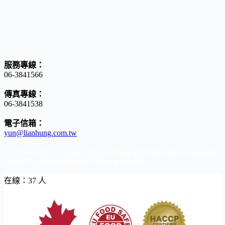
服務專線：
06-3841566
傳真專線：
06-3841538
電子信箱：
yun@lianhung.com.tw
For restaurant, wholesale, private dining and other inquiries, kindly
contact us directly at yun@lianhung.com.tw
在線：37 人