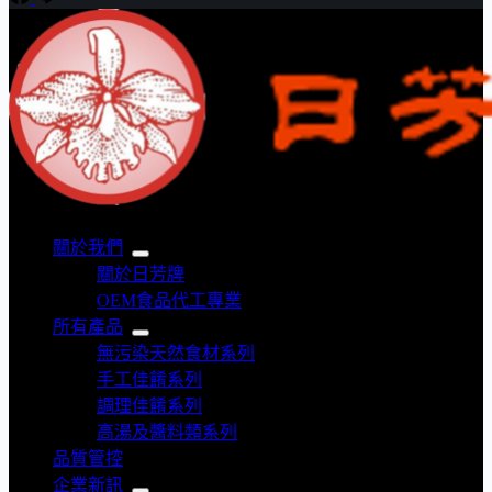
關於我們
關於日芳牌
OEM食品代工專業
所有產品
無污染天然食材系列
手工佳餚系列
調理佳餚系列
高湯及醬料類系列
品質管控
企業新訊