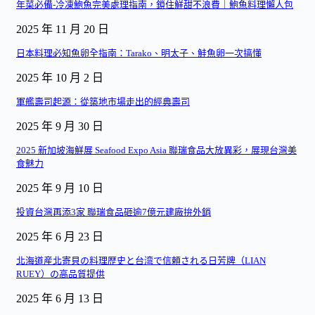
年菜必備-冷凍鮑魚完美處理指南，鎖住鮮甜不浪費｜鮑魚料理懶人包
2025 年 11 月 20 日
日本料理必知魚卵全指南：Tarako、明太子、鮭魚卵一次搞懂
2025 年 10 月 2 日
軍艦壽司起源：從築地市場走出的經典壽司
2025 年 9 月 30 日
2025 新加坡海鮮展 Seafood Expo Asia 聯瑞食品大放異彩，展現台灣美
食魅力
2025 年 9 月 10 日
投資台灣再添3家 聯瑞食品砸逾7億元建廠拚外銷
2025 年 6 月 23 日
北海道産北寄貝の料理歴史と台湾で信頼される日芳牌（LIAN
RUEY）の高品質提供
2025 年 6 月 13 日