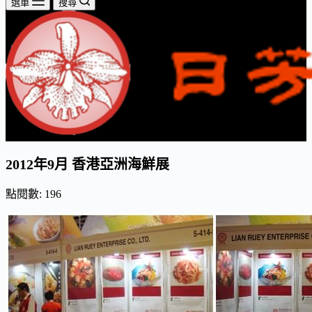
選單
搜尋
2012年9月 香港亞洲海鮮展
點閱數:
196