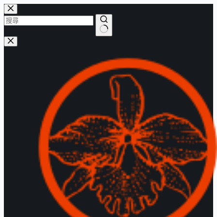
跳
至
主
找
要
不
內
到
容
符
合
的