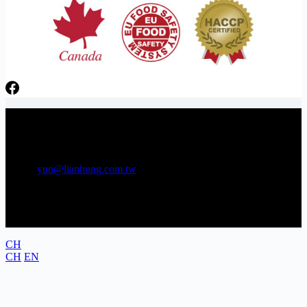
日芳牌 TOPPING 專家 Gunkan sushi topping specialists
電話：06-3841566 傳真：06-3841538
E-mail:
yun@lianhung.com.tw
地址：709 台南市安南區工業五路22號
CH
CH
EN