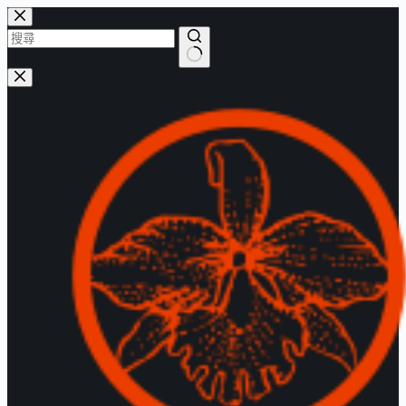
跳
至
主
找
要
不
內
到
容
符
合
的