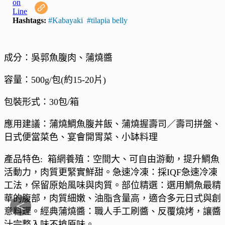
Hashtags:
#Kabayaki
#tilapia belly
成分：吳郭魚腹肉、蒲燒醬
容量：500g/包(約15-20片)
包裝形式：30包/箱
應用建議：蒲燒鯛魚腹丼飯、蒲燒握壽司／壽司拼盤、
日式便當菜色、宴會開胃菜、小缽料理
產品特色: 箱網養殖：空間大、可自由游動，提升鯛魚
活動力，肉質更緊實鮮甜。急速冷凍：採IQF急速冷凍
工法，保留原始風味與肉質。部位精選：選用鯛魚最精
華的腹部，肉質細嫩、油脂含量高，適合多元日式與創
<
意料理。經典蒲燒醬：職人手工刷醬、反覆燒烤，讓醬
汁完整入味不搶原味。