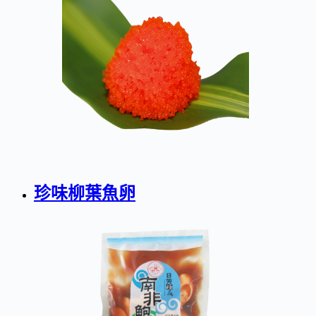
珍味柳葉魚卵