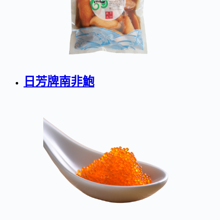
日芳牌南非鮑