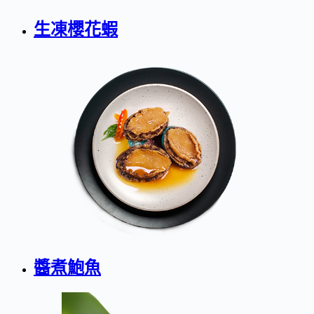
生凍櫻花蝦
醬煮鮑魚