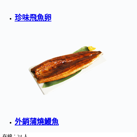
珍味飛魚卵
外銷蒲燒鰻魚
在線：24 人