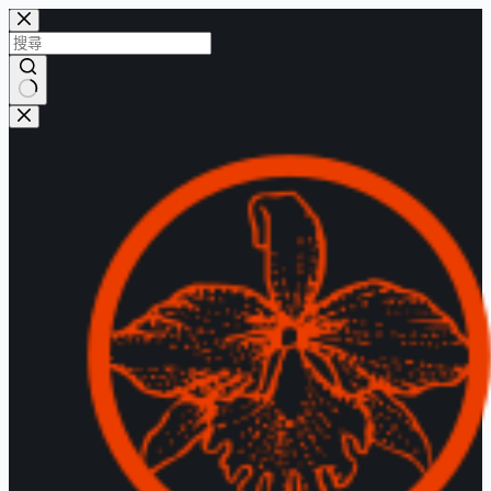
跳
至
主
要
找
內
不
容
到
符
合
的