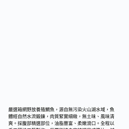
嚴選箱網野放養殖鯛魚，源自無污染火山湖水域，魚
體經自然水流鍛鍊，肉質緊實細緻，無土味、風味清
爽。採腹部精選部位，油脂豐富、柔嫩滑口。全程以