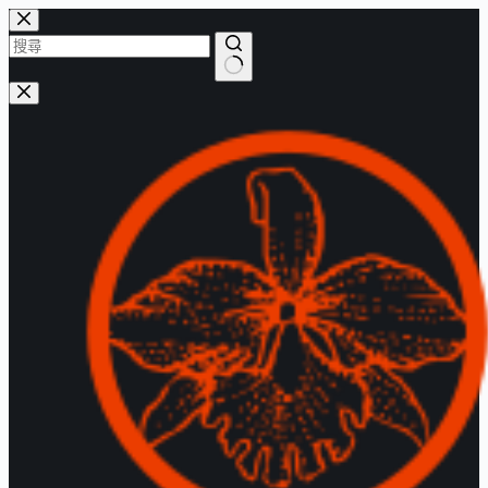
跳
至
主
找
要
不
內
到
容
符
合
的