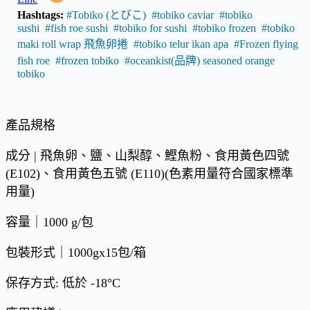
Hashtags:
#Tobiko (とびこ)
#tobiko caviar
#tobiko
sushi
#fish roe sushi
#tobiko for sushi
#tobiko frozen
#tobiko
maki roll wrap 飛魚卵捲
#tobiko telur ikan apa
#Frozen flying
fish roe
#frozen tobiko
#oceankist(品牌) seasoned orange
tobiko
產品規格
成分 | 飛魚卵、鹽、山梨醇、鰹魚粉、食用黃色四號
(E102)、食用黃色五號 (E110)(色素用量符合國家標準
用量)
容量｜1000 g/包
包裝形式｜1000gx15包/箱
保存方式: 低於 -18°C