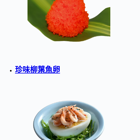
珍味柳葉魚卵