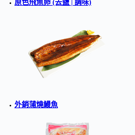
原色飛魚卵 (去鹽 | 調味)
外銷蒲燒鰻魚