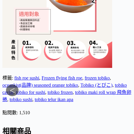
標籤:
fish roe sushi
,
Frozen flying fish roe
,
frozen tobiko
,
oceankist(品牌) seasoned orange tobiko
,
Tobiko (とびこ)
,
tobiko
<
caviar
,
tobiko for sushi
,
tobiko frozen
,
tobiko maki roll wrap 飛魚卵
捲
,
tobiko sushi
,
tobiko telur ikan apa
點閱數:
1,510
相關商品