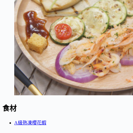
食材
A級熟凍櫻花蝦