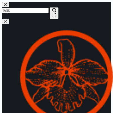
跳
至
主
找
要
不
內
到
容
符
合
的