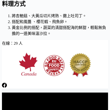
料理方式
將杏鮑菇、大黃瓜切片烤熟、撒上吐司丁。
搭配和風醬 、櫻花蝦、飛魚卵。
黃金比例的搭配，蔬菜的清甜搭配海的鮮甜，輕鬆無負
擔的一道美味溫沙拉。
在線：29 人
日芳牌 TOPPING 專家 Gunkan sushi topping specialists
電話：06-3841566 傳真：06-3841538