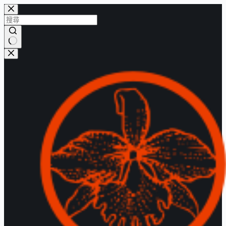
跳
至
主
要
找
內
不
容
到
符
合
的