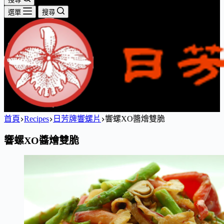
選單
搜尋
首頁
Recipes
日芳牌響螺片
響螺XO醬燴雙脆
響螺XO醬燴雙脆