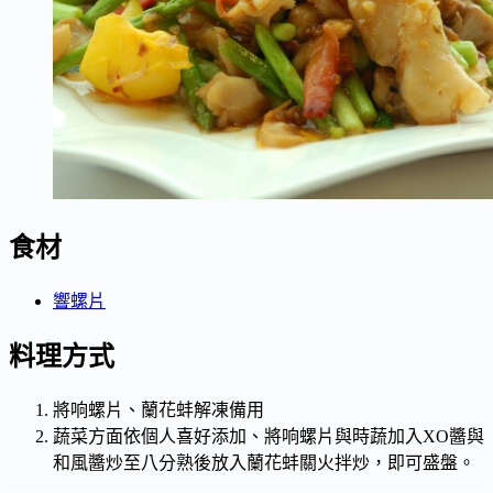
食材
響螺片
料理方式
將响螺片、蘭花蚌解凍備用
蔬菜方面依個人喜好添加、將响螺片與時蔬加入XO醬與
和風醬炒至八分熟後放入蘭花蚌關火拌炒，即可盛盤。