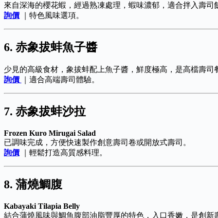
來自深海的櫻花蝦，經過熟凍處理，蝦味濃郁，適合拌入壽司
詢價
｜特色風味選項。
6. 赤象拔蚌魚子醬
少見的高級食材，象拔蚌配上魚子醬，鮮度極高，是高檔壽司
詢價
｜適合高端壽司體驗。
7. 赤象拔蚌沙拉
Frozen Kuro Mirugai Salad
已調味完成，方便快速製作創意壽司卷或開放式壽司。
詢價
｜輕鬆打造高質感料理。
8. 蒲燒鯛腹
Kabayaki Tilapia Belly
結合蒲燒風味與鯛魚腹部油脂豐厚的特色，入口香嫩，是創新