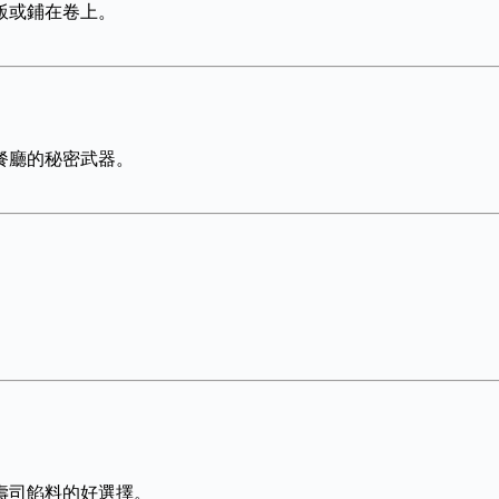
飯或鋪在卷上。
餐廳的秘密武器。
壽司餡料的好選擇。