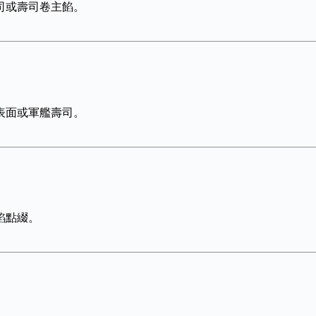
司或壽司卷主餡。
表面或軍艦壽司。
餡點綴。