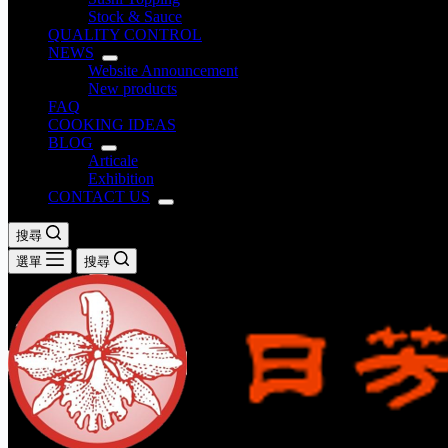
Stock & Sauce
QUALITY CONTROL
NEWS
Website Announcement
New products
FAQ
COOKING IDEAS
BLOG
Articale
Exhibition
CONTACT US
搜尋
選單
搜尋