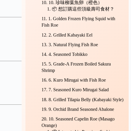
10. 珍味柳葉魚卵（橙色）
📦 想訂購這些頂級壽司食材？
1. Golden Frozen Flying Squid with
Fish Roe
2. Grilled Kabayaki Eel
3. Natural Flying Fish Roe
4. Seasoned Tobikko
5. Grade-A Frozen Boiled Sakura
Shrimp
6. Kuro Mirugai with Fish Roe
7. Seasoned Kuro Mirugai Salad
8. Grilled Tilapia Belly (Kabayaki Style)
9. Orchid Brand Seasoned Abalone
10. Seasoned Capelin Roe (Masago
Orange)