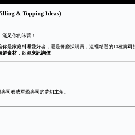
g & Topping Ideas)
，滿足你的味蕾！
論你是家庭料理愛好者，還是餐廳採購員，這裡精選的10種壽司
海鮮食材
，歡迎
來訊詢價
！
端壽司卷或軍艦壽司的夢幻主角。