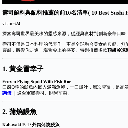
壽司餡料與配料推薦的前10名清單( 10 Best Sushi Fillin
vistor
624
探索壽司世界最美味的靈感來源，從經典食材到創新豪華口味
壽司不僅是日本料理的代表作，更是全球融合美食的典範。無
靈感，將帶你走進一場舌尖上的盛宴。特別推薦多款
頂級冷凍
1. 黃金雪幸子
Frozen Flying Squid With Fish Roe
口感Q彈的魷魚內嵌入滿滿魚卵，一口爆汁，層次豐富，是高
詢價
｜適合軍艦壽司、開胃前菜。
2. 蒲燒鰻魚
Kabayaki Eel / 外銷蒲燒鰻魚