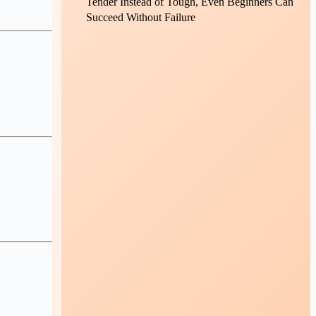
Tender Instead of Tough, Even Beginners Can
Succeed Without Failure