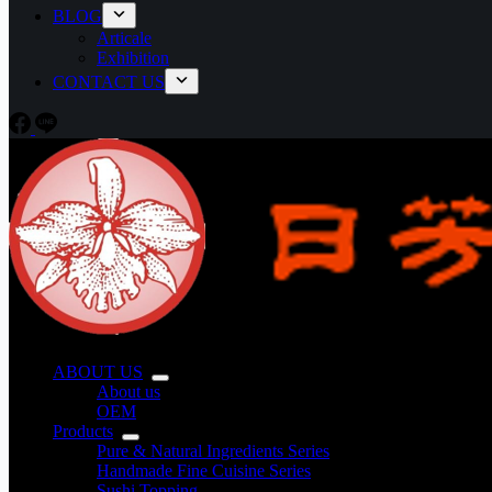
BLOG
Articale
Exhibition
CONTACT US
ABOUT US
About us
OEM
Products
Pure & Natural Ingredients Series
Handmade Fine Cuisine Series
Sushi Topping