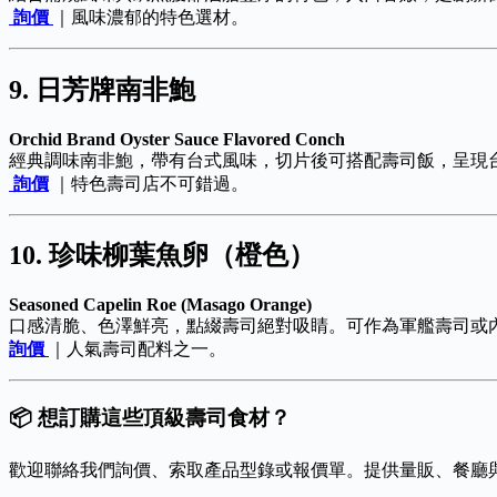
詢價
｜風味濃郁的特色選材。
9. 日芳牌南非鮑
Orchid Brand Oyster Sauce Flavored Conch
經典調味南非鮑，帶有台式風味，切片後可搭配壽司飯，呈現
詢價
｜特色壽司店不可錯過。
10. 珍味柳葉魚卵（橙色）
Seasoned Capelin Roe (Masago Orange)
口感清脆、色澤鮮亮，點綴壽司絕對吸睛。可作為軍艦壽司或
詢價
｜人氣壽司配料之一。
📦 想訂購這些頂級壽司食材？
歡迎聯絡我們詢價、索取產品型錄或報價單。提供量販、餐廳