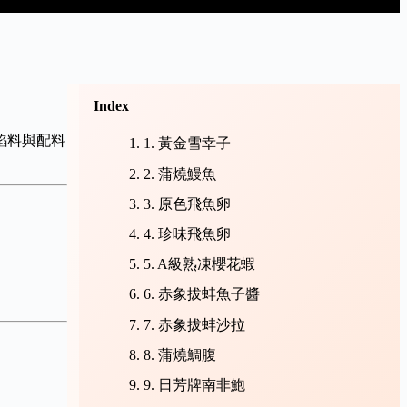
Index
餡料與配料
1. 黃金雪幸子
2. 蒲燒鰻魚
3. 原色飛魚卵
4. 珍味飛魚卵
5. A級熟凍櫻花蝦
6. 赤象拔蚌魚子醬
7. 赤象拔蚌沙拉
8. 蒲燒鯛腹
9. 日芳牌南非鮑