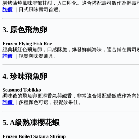
炭烤蒲燒風味濃郁甘甜，入口即化。適合搭配壽司飯作為握壽
詢價
｜日式風味壽司首選。
3. 原色飛魚卵
Frozen Flying Fish Roe
經典橘紅色飛魚卵，口感酥脆，爆發鮮鹹海味，適合鋪在壽司
詢價
｜視覺與味覺兼具。
4. 珍味飛魚卵
Seasoned Tobikko
調味後的飛魚卵更添香氣與鹹香，非常適合搭配醋飯或作為內
詢價
｜多種顏色可選，視覺效果佳。
5. A級熟凍櫻花蝦
Frozen Boiled Sakura Shrimp