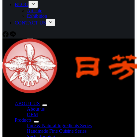
BLOG
Articale
Exhibition
CONTACT US
ABOUT US
About us
OEM
Products
Pure & Natural Ingredients Series
Handmade Fine Cuisine Series
Sushi Topping