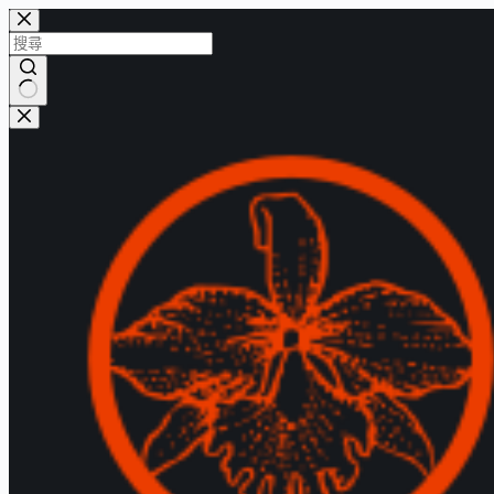
跳
至
主
要
找
內
不
容
到
符
合
的