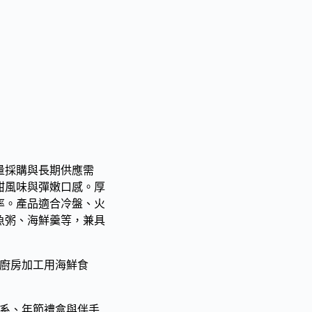
量採購與長期供應需
甜風味與彈嫩口感。厚
率。產品適合冷盤、火
魚粥、海鮮羹等，兼具
央廚房加工用海鮮食
體系、年節禮盒與伴手