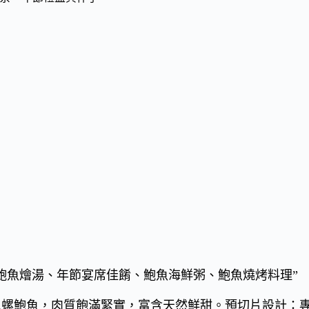
鮑魚燴湯、年節宴席佳餚、鮑魚海鮮粥、鮑魚燒烤料理”
木瓜螺鮑魚，肉質飽滿緊實，富含天然鮮甜。預切片設計：