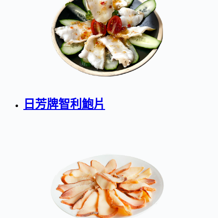
日芳牌智利鮑片