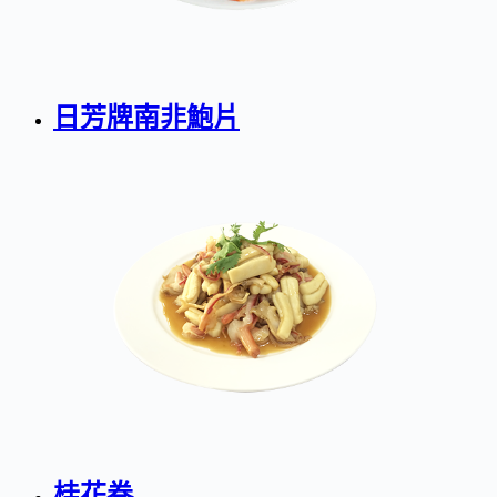
日芳牌南非鮑片
桂花卷