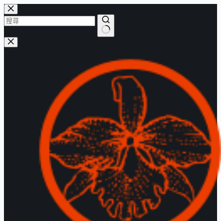
跳
至
主
找
要
不
內
到
容
符
合
的