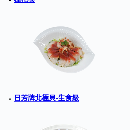
日芳牌北極貝-生食級