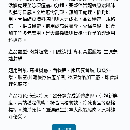
活體處理至急凍僅需20分鐘，完整保留龍蝦原始風味
與彈牙口感。全程無需剖殼、無加工處理，拆封即
用，大幅縮短備料時間與人力成本。品質穩定、規格
統一、供貨穩定，適用於高端餐飲、火鍋連鎖、即食
加工等多元應用，是大量採購與標準化作業的理想用
料選擇。
產品類型: 肉質脆嫩，口感清甜, 專利高壓脫殼, 生凍急
速封鮮
適用對象: 高檔餐廳、西餐館、飯店宴會廳, 頂級外
燴、航空/郵輪餐飲供應業者, 冷凍食品加工廠、即食調
理包廠商 ”
產品特色: 急速冷凍：20分鐘完成活體處理，保證新鮮
度。高端穩定供應：符合高檔餐飲、冷凍食品等嚴格
標準。純淨原料：嚴選野生加拿大龍蝦尾肉，原料純
淨優質。
加入詢價