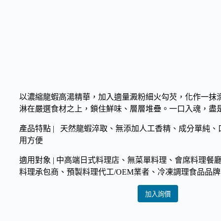
以濃縮龍蝦高湯精華，加入適量澱粉細火勾芡，化作一抹
淋在嚴選食材之上，鎖住鮮味、層層堆疊。一口入魂，盡
產品特點 | 天然龍蝦淬取、無添加人工香精、成分單純
用方便
適用對象 | 中高端日式料理店、無菜單料理、會席料理餐
料理承包商、預製料理代工/OEM業者、冷凍調理食品品牌
加入詢價