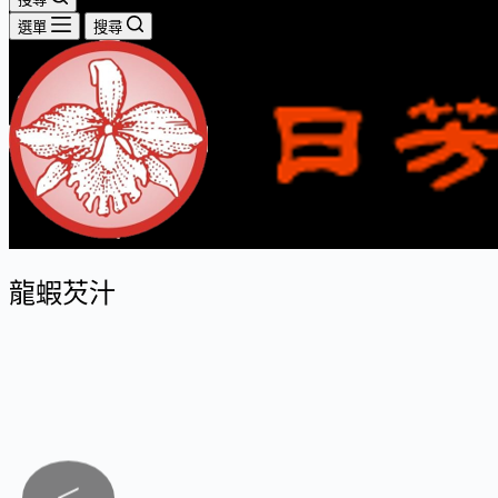
選單
搜尋
龍蝦芡汁