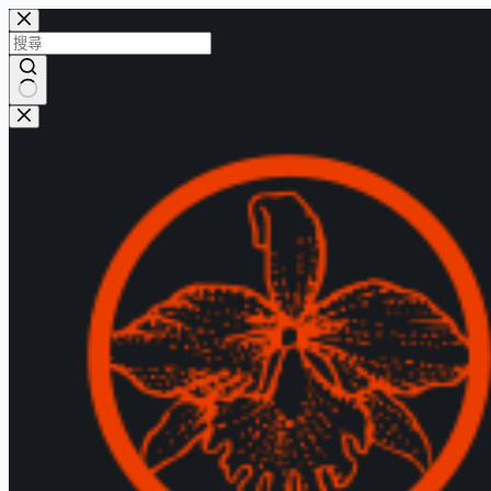
跳
至
主
要
找
內
不
容
到
符
合
的