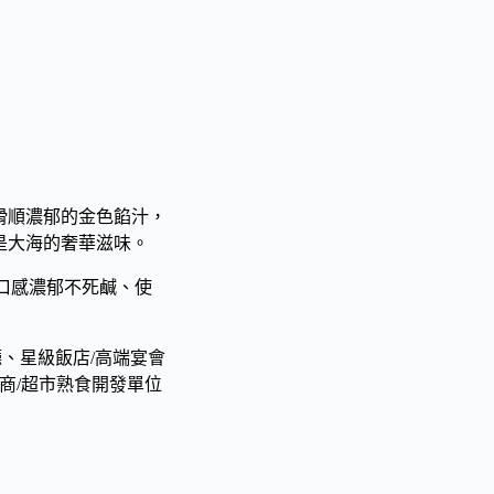
滑順濃郁的金色餡汁，
是大海的奢華滋味。
、口感濃郁不死鹹、使
廳、星級飯店/高端宴會
商/超市熟食開發單位