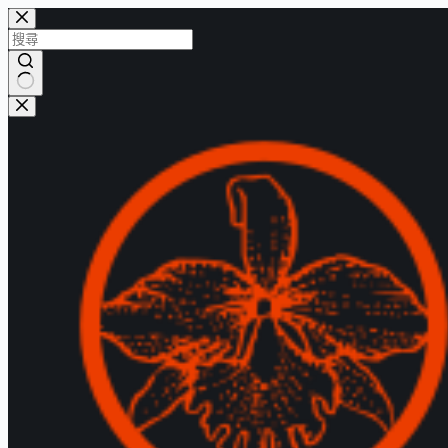
跳
至
主
要
找
內
不
容
到
符
合
的