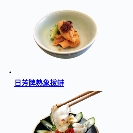
日芳牌熟象拔蚌