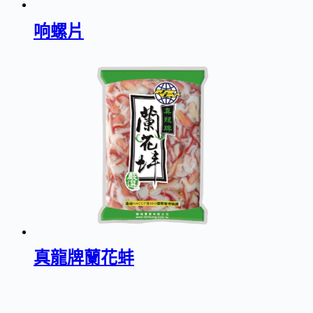
响螺片
真龍牌蘭花蚌