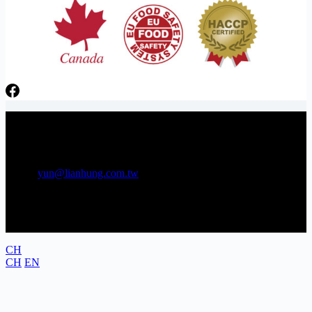
日芳牌 TOPPING 專家 Gunkan sushi topping specialists
電話：06-3841566 傳真：06-3841538
E-mail:
yun@lianhung.com.tw
地址：709 台南市安南區工業五路22號
CH
CH
EN