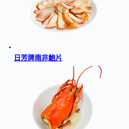
日芳牌南非鮑片