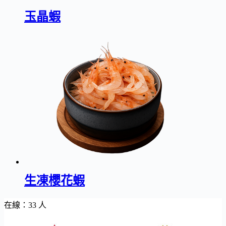
玉晶蝦
生凍櫻花蝦
在線：33 人