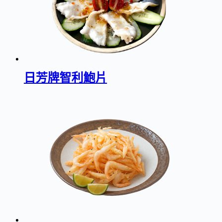
日芳牌智利鮑片