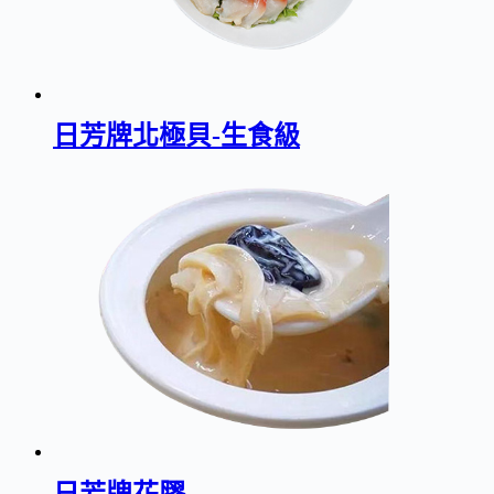
日芳牌北極貝-生食級
日芳牌花膠