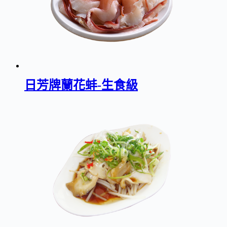
日芳牌蘭花蚌-生食級